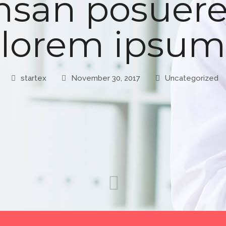
san posuere 
lorem ipsum
startex
November 30, 2017
Uncategorized