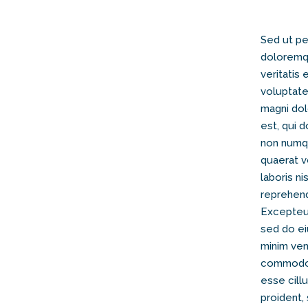
Sed ut pe
doloremqu
veritatis
voluptate
magni dol
est, qui d
non numqu
quaerat v
laboris n
reprehende
Excepteur
sed do ei
minim veni
commodo c
esse cill
proident, 