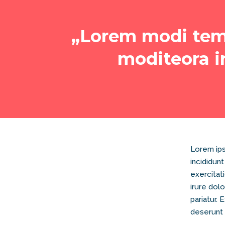
„Lorem modi tem
moditeora i
Lorem ips
incididun
exercitat
irure dolo
pariatur. 
deserunt 