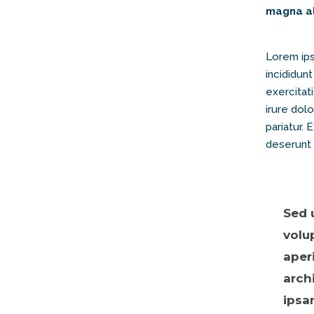
magna al
Lorem ips
incididun
exercitat
irure dolo
pariatur. 
deserunt 
Sed 
volu
aper
arch
ipsa