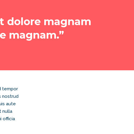
et dolore magnam
ore magnam.”
od tempor
s nostrud
uis aute
t nulla
 officia