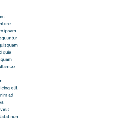
ium
entore
im ipsam
sequuntur
 quisquam
d quia
liquam
 ullamco
.
ing elit,
enim ad
ea
velit
datat non