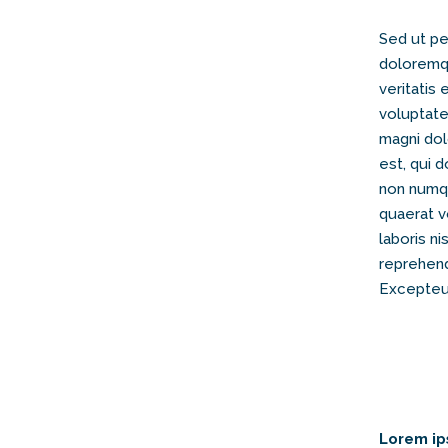
Sed ut pe
doloremqu
veritatis
voluptate
magni dol
est, qui d
non numqu
quaerat v
laboris n
reprehende
Excepteur
Lorem ip