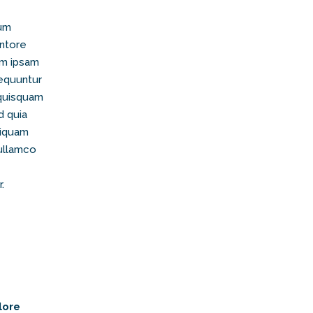
ium
entore
im ipsam
sequuntur
 quisquam
d quia
liquam
 ullamco
.
lore