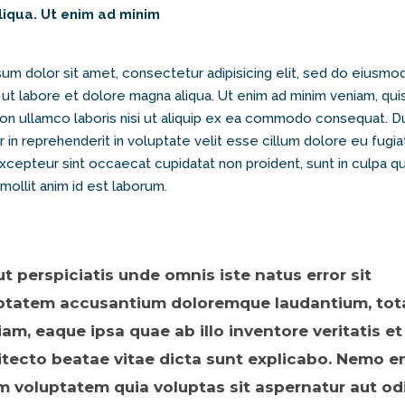
iqua. Ut enim ad minim
um dolor sit amet, consectetur adipisicing elit, sed do eiusm
t ut labore et dolore magna aliqua. Ut enim ad minim veniam, qui
ion ullamco laboris nisi ut aliquip ex ea commodo consequat. D
r in reprehenderit in voluptate velit esse cillum dolore eu fugia
Excepteur sint occaecat cupidatat non proident, sunt in culpa qui
mollit anim id est laborum.
ut perspiciatis unde omnis iste natus error sit
ptatem accusantium doloremque laudantium, to
iam, eaque ipsa quae ab illo inventore veritatis et
itecto beatae vitae dicta sunt explicabo. Nemo e
m voluptatem quia voluptas sit aspernatur aut odi