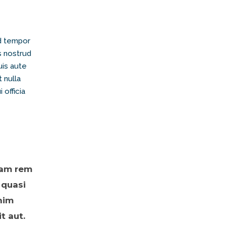
od tempor
s nostrud
uis aute
t nulla
 officia
tam rem
 quasi
nim
t aut.