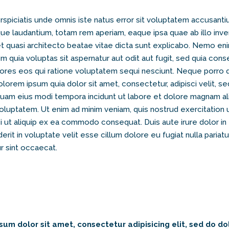
rspiciatis unde omnis iste natus error sit voluptatem accusant
e laudantium, totam rem aperiam, eaque ipsa quae ab illo inv
 et quasi architecto beatae vitae dicta sunt explicabo. Nemo en
m quia voluptas sit aspernatur aut odit aut fugit, sed quia con
ores eos qui ratione voluptatem sequi nesciunt. Neque porro
olorem ipsum quia dolor sit amet, consectetur, adipisci velit, se
am eius modi tempora incidunt ut labore et dolore magnam a
oluptatem. Ut enim ad minim veniam, quis nostrud exercitation
isi ut aliquip ex ea commodo consequat. Duis aute irure dolor in
rit in voluptate velit esse cillum dolore eu fugiat nulla pariatur
 sint occaecat.
sum dolor sit amet, consectetur adipisicing elit, sed do do