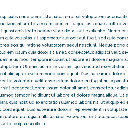
rspiciatis unde omnis iste natus error sit voluptatem accusant
e laudantium, totam rem aperiam, eaque ipsa quae ab illo inv
 et quasi architecto beatae vitae dicta sunt explicabo. Nemo en
m quia voluptas sit aspernatur aut odit aut fugit, sed quia con
ores eos qui ratione voluptatem sequi nesciunt. Neque porro
olorem ipsum quia dolor sit amet, consectetur, adipisci velit, se
am eius modi tempora incidunt ut labore et dolore magnam a
oluptatem. Ut enim ad minim veniam, quis nostrud exercitation
isi ut aliquip ex ea commodo consequat. Duis aute irure dolor in
rit in voluptate velit esse cillum dolore eu fugiat nulla pariatur
 sint occaecat.Lorem ipsum dolor sit amet, consectetur adipisic
usmod tempor incididunt ut labore et dolore magna aliqua. Ut 
am, quis nostrud exercitation ullamco laboris nisi ut aliquip ex 
onsequat. Duis aute irure dolor in reprehenderit in voluptate 
um dolore eu fugiat nulla pariatur. Excepteur sint occaecat cupi
sunt in culpa qui officia .